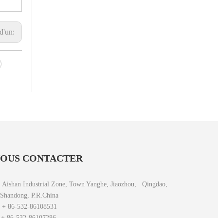
 d'un:
OUS CONTACTER
Aishan Industrial Zone, Town Yanghe, Jiaozhou, Qingdao,
Shandong, P.R.China

+ 86-532-86108531
 86-532-86107286