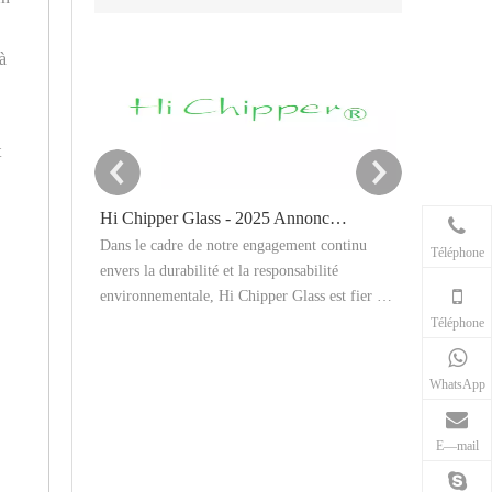
 à
t
Hi Chipper Glass - 2025 Annonce cible de réduction du carbone
Dans le cadre de notre engagement continu
Cet article ex
Téléphone
envers la durabilité et la responsabilité
de la poudre 
environnementale, Hi Chipper Glass est fier de
le sablage abr
partager notre résumé des émissions de gaz à
explique les e
Téléphone
effet de serre de 2024 et d'annoncer
applications a
officiellement nos objectifs de réduction de
traitement, l
WhatsApp
carbone 2025.
les exigences 
cohérents dan
E—mail
production ind