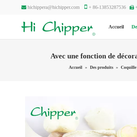


hichippera@hichipper.com
+ 86-13853287536

Accueil
De
Avec une fonction de décora
Accueil
»
Des produits
»
Coquille