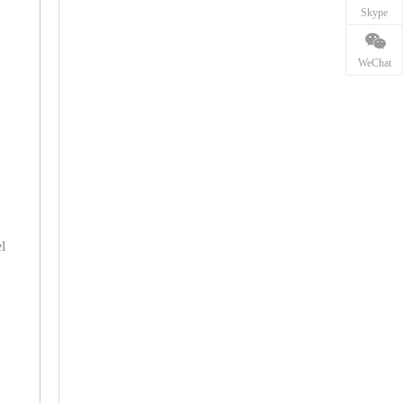
Skype
WeChat
el