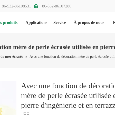
+ 86-532-86108531
+ 86-532-86107286

s produits
Applications
Service
À propos de nous
R
tion mère de perle écrasée utilisée en pierre
 de mer écrasée
»
Avec une fonction de décoration mère de perle écrasée utili
Avec une fonction de décorati
mère de perle écrasée utilisée 
pierre d'ingénierie et en terraz