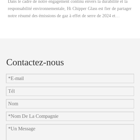
Dans le cadre de notre engagement continu envers la durabilité et la
Ce
responsabilité environnementale, Hi Chipper Glass est fier de partager
re
notre résumé des émissions de gaz à effet de serre de 2024 et
Il
d'annoncer officiellement nos objectifs de réduction de carbone 2025.
ap
et
en
Contactez-nous