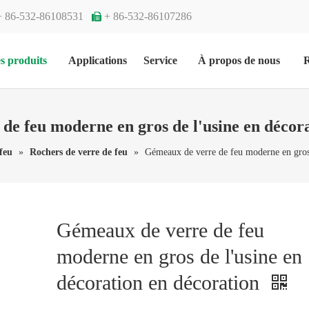
+ 86-532-86108531
+ 86-532-86107286

s produits
Applications
Service
À propos de nous
R
de feu moderne en gros de l'usine en décora
feu
»
Rochers de verre de feu
»
Gémeaux de verre de feu moderne en gros 
Gémeaux de verre de feu
moderne en gros de l'usine en
décoration en décoration