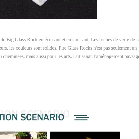
 de Big Glass Rock en écrasant et en tamisant. Les roches de verre de f
leurs, les couleurs sont solides. Fire Glass Rocks n'est pas seulement un
u cheminées, mais aussi pour les arts, l'artisanat, l'aménagement paysage