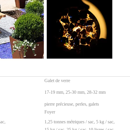
Galet de verre
17-19 mm, 25-30 mm, 28-32 mm
pierre précieuse, perles, galets
Foyer
sac,
1,25 tonnes métriques / sac, 5 kg / sac,
15 kg / sac, 25 kg / sac, 10 livres / sac