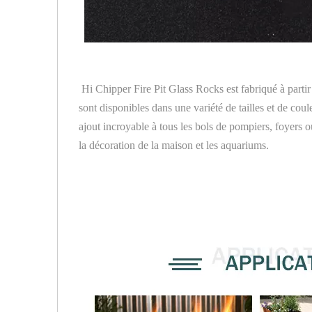
Hi Chipper Fire Pit Glass Rocks est fabriqué à partir
sont disponibles dans une variété de tailles et de cou
ajout incroyable à tous les bols de pompiers, foyers o
la décoration de la maison et les aquariums.