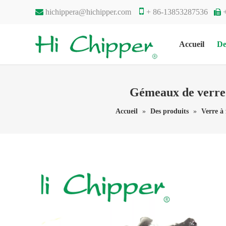


hichippera@hichipper.com
+ 86-13853287536

Accueil
De
Gémeaux de verre 
Accueil
»
Des produits
»
Verre à 