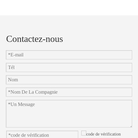
et
en
Contactez-nous