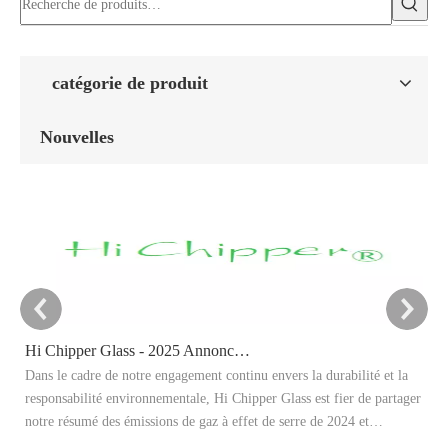
catégorie de produit
Nouvelles
Hi Chipper Glass - 2025 Annonce cible de réduction du carbone
Dans le cadre de notre engagement continu envers la durabilité et la
Ce
responsabilité environnementale, Hi Chipper Glass est fier de partager
re
notre résumé des émissions de gaz à effet de serre de 2024 et
Il
d'annoncer officiellement nos objectifs de réduction de carbone 2025.
ap