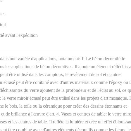
ues
tuit
ié avant l'expédition
 dans une variété d'applications, notamment: 1. Le béton décoratif: le
ns les applications de béton décoratives. Il ajoute un élément réfléchiss
peut être utilisé dans les comptoirs, le revêtement de sol et d'autres
oir écrasé peut être combiné avec d'autres matériaux comme l'époxy ou l
fléchissantes du verre ajoutent de la profondeur et de l'éclat au sol, ce q
 le verre miroir écrasé peut être utilisé dans les projets d'art mosaïque. I
e le bois, la toile ou la céramique pour créer des dessins étonnants et
t de brillance à l'œuvre d'art. 4. Vases et centres de table: le verre miro
s et les centres de table. Il reflète la lumière et crée un effet éblouissa
 peut être combiné avec d'autres éléments décoratifs comme les fleurs, le