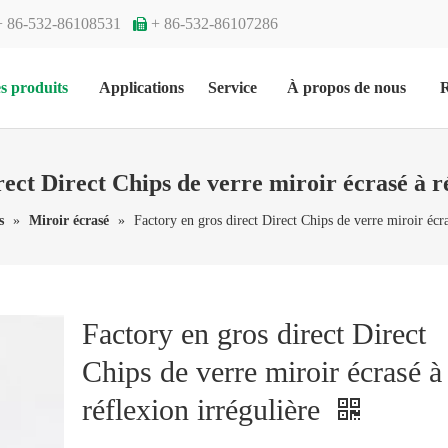
+ 86-532-86108531
+ 86-532-86107286

s produits
Applications
Service
À propos de nous
R
ect Direct Chips de verre miroir écrasé à r
s
»
Miroir écrasé
»
Factory en gros direct Direct Chips de verre miroir écra
Factory en gros direct Direct
Chips de verre miroir écrasé à
réflexion irrégulière