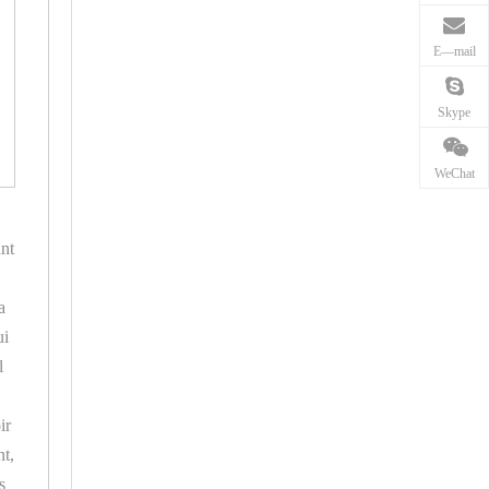
E—mail
Skype
WeChat
ant
a
ui
l
ir
nt,
s