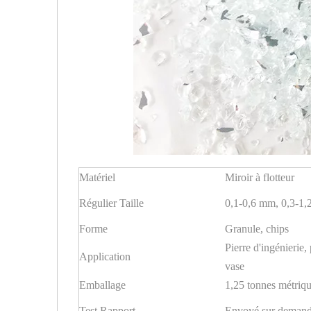
Matériel
Miroir à flotteur
Régulier Taille
0,1-0,6 mm, 0,3-1
Forme
Granule, chips
Pierre d'ingénierie, 
Application
vase
Emballage
1,25 tonnes métrique
Test Rapport
Envoyé sur deman