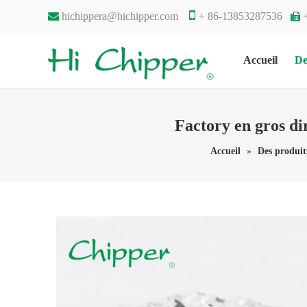


hichippera@hichipper.com
+ 86-13853287536

Accueil
De
Factory en gros dir
Accueil
»
Des produit