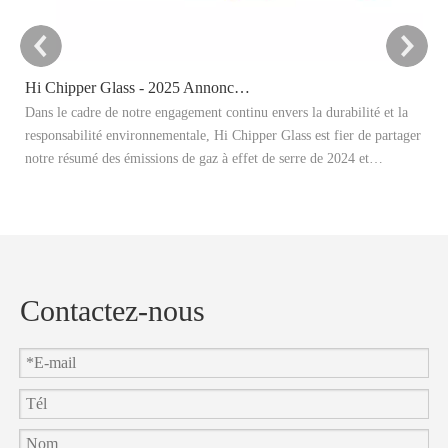
Hi Chipper Glass - 2025 Annonce cible de réduction du carbone
Dans le cadre de notre engagement continu envers la durabilité et la
Ce
responsabilité environnementale, Hi Chipper Glass est fier de partager
re
notre résumé des émissions de gaz à effet de serre de 2024 et
Il
d'annoncer officiellement nos objectifs de réduction de carbone 2025.
ap
et
en
Contactez-nous