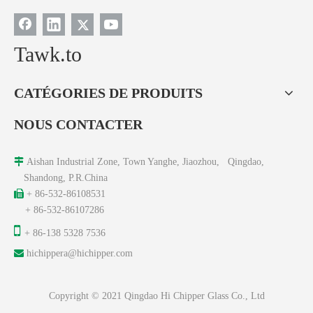
Tawk.to
CATÉGORIES DE PRODUITS
NOUS CONTACTER

Aishan Industrial Zone, Town Yanghe, Jiaozhou, Qingdao,
Shandong, P.R.China

+ 86-532-86108531
+ 86-532-86107286

+ 86-138 5328 7536

hichippera@hichipper.com
Copyright © 2021 Qingdao Hi Chipper Glass Co., Ltd