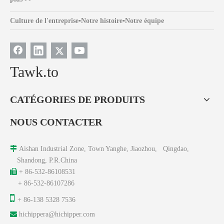
Culture de l'entreprise
▪
Notre histoire
▪
Notre équipe
Tawk.to
CATÉGORIES DE PRODUITS
NOUS CONTACTER

Aishan Industrial Zone, Town Yanghe, Jiaozhou, Qingdao,
Shandong, P.R.China

+ 86-532-86108531
+ 86-532-86107286

+ 86-138 5328 7536

hichippera@hichipper.com