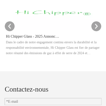
Hi Chipper Glass - 2025 Annonce cible de réduction du carbone
Dans le cadre de notre engagement continu envers la durabilité et la
Ce
responsabilité environnementale, Hi Chipper Glass est fier de partager
re
notre résumé des émissions de gaz à effet de serre de 2024 et
Il
d'annoncer officiellement nos objectifs de réduction de carbone 2025.
ap
et
en
Contactez-nous