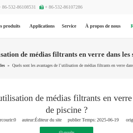
+ 86-532-86108531
+ 86-532-86107286

s produits
Applications
Service
À propos de nous
R
isation de médias filtrants en verre dans les 
les
»
Quels sont les avantages de l’utilisation de médias filtrants en verre dans
tilisation de médias filtrants en verre
de piscine ?
courir:
0
auteur:Éditeur du site publier Temps: 2025-06-19 orig
enquête