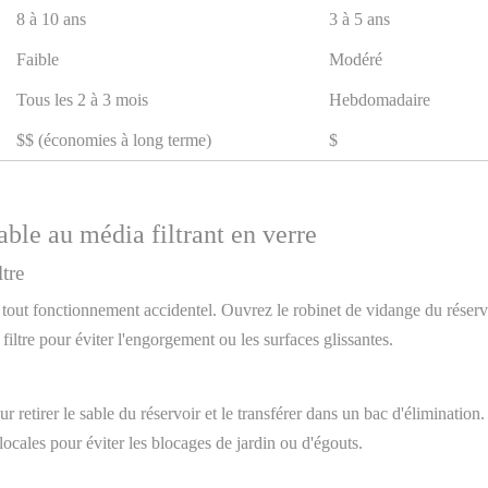
8 à 10 ans
3 à 5 ans
Faible
Modéré
Tous les 2 à 3 mois
Hebdomadaire
$$ (économies à long terme)
$
ble au média filtrant en verre
tre
 tout fonctionnement accidentel. Ouvrez le robinet de vidange du réservoi
iltre pour éviter l'engorgement ou les surfaces glissantes.
our retirer le sable du réservoir et le transférer dans un bac d'éliminati
locales pour éviter les blocages de jardin ou d'égouts.