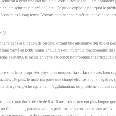
e piscine ou à gérer une eau trouble ? Vous n'êtes pas seul. De nombreux 
 de la piscine et la clarté de l’eau. Ce guide explique pourquoi le médi
ses économies à long terme. Voyons comment ce matériau innovant peut ré
e ?
ire dans la filtration de piscine, offrant une alternative durable et perf
transformé en petits grains angulaires qui imitent la fonctionnalité du 
cine existants, le média en verre est conçu pour optimiser l'efficacité de
, ce sont leurs propriétés physiques uniques. Sa surface élevée, bien supé
icules. De plus, le matériau porte une charge électrostatique négative, qui
Cette charge empêche également l’agglutination, un problème courant avec
rre, avec une durée de vie de 8 à 10 ans, soit nettement plus longue que l
le au fil du temps, garantissant des performances constantes sans nécess
 surface non poreuse du support en verre résiste à la croissance microbie