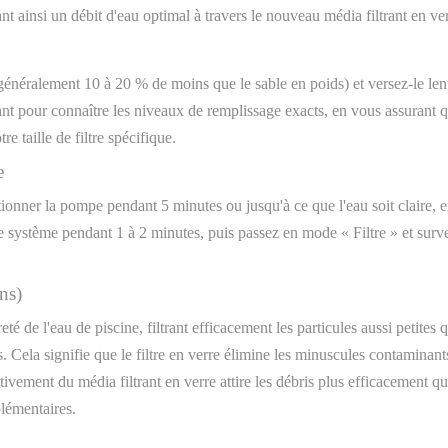
ant ainsi un débit d'eau optimal à travers le nouveau média filtrant en ver
(généralement 10 à 20 % de moins que le sable en poids) et versez-le len
t pour connaître les niveaux de remplissage exacts, en vous assurant qu
re taille de filtre spécifique.
e
onner la pompe pendant 5 minutes ou jusqu'à ce que l'eau soit claire, en 
le système pendant 1 à 2 minutes, puis passez en mode « Filtre » et surve
ons)
té de l'eau de piscine, filtrant efficacement les particules aussi petites
. Cela signifie que le filtre en verre élimine les minuscules contaminant
ativement du média filtrant en verre attire les débris plus efficacement 
plémentaires.