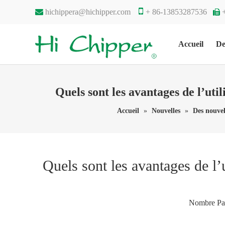


hichippera@hichipper.com
+ 86-13853287536

Accueil
De
Quels sont les avantages de l’util
Accueil
»
Nouvelles
»
Des nouvel
Quels sont les avantages de l’u
Nombre Par