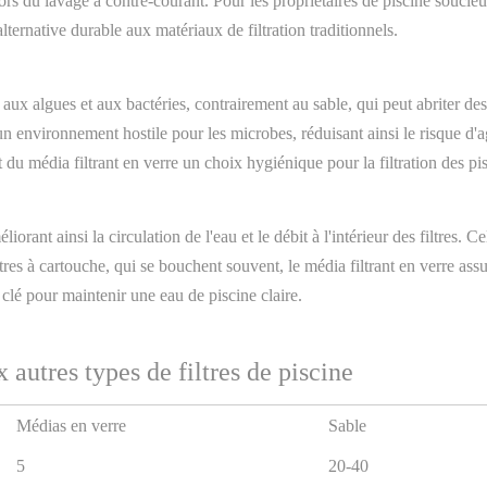
ors du lavage à contre-courant. Pour les propriétaires de piscine soucieu
lternative durable aux matériaux de filtration traditionnels.
e aux algues et aux bactéries, contrairement au sable, qui peut abriter de
n environnement hostile pour les microbes, réduisant ainsi le risque d'
t du média filtrant en verre un choix hygiénique pour la filtration des pi
iorant ainsi la circulation de l'eau et le débit à l'intérieur des filtres
ltres à cartouche, qui se bouchent souvent, le média filtrant en verre as
 clé pour maintenir une eau de piscine claire.
 autres types de filtres de piscine
Médias en verre
Sable
5
20-40