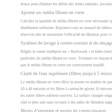
douce pour éliminer les débris des fentes latérales, favoris
Ajouter un média filtrant en verre
Calculez la quantité de média filtrant en verre nécessaire 
distribution uniforme. Reportez-vous au manuel du fabrican
réservoir afin de maximiser l'efficacité de filtration pour vot
Système de lavage à contre-courant et de rinçag
Réglez la vanne multiport sur « Backwash » et faites foncti
particules du média filtrant en verre. Terminez en rinçant 
que le média filtrant en verre est correctement installé.
Clarté de l'eau supérieure (filtres jusqu'à 5 micr
Le média filtrant en verre élève la norme en matière de pure
20 à 40 microns et les filtres à cartouche gèrent 10 microns
les autres filtres oublient souvent. La surface chargée nég
clair et plus sain sans recourir à des aides de filtration sup
Moins d’entretien et moins de contre-lavages