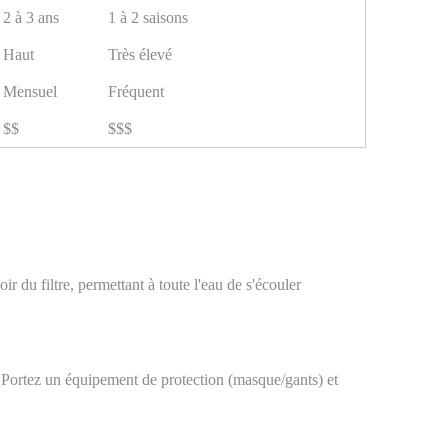
2 à 3 ans
1 à 2 saisons
Haut
Très élevé
Mensuel
Fréquent
$$
$$$
r du filtre, permettant à toute l'eau de s'écouler
on. Portez un équipement de protection (masque/gants) et