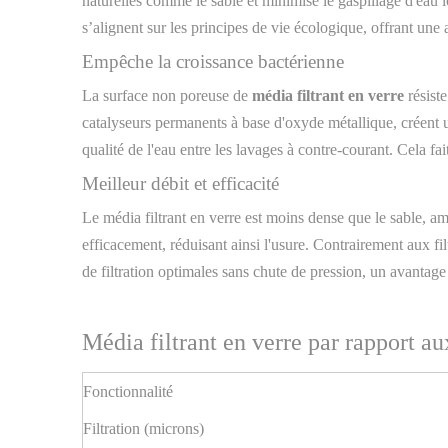
naturelles comme le sable et minimise le gaspillage d'eau l
s’alignent sur les principes de vie écologique, offrant une a
Empêche la croissance bactérienne
La surface non poreuse de
média filtrant en verre
résist
catalyseurs permanents à base d'oxyde métallique, créent u
qualité de l'eau entre les lavages à contre-courant. Cela fai
Meilleur débit et efficacité
Le média filtrant en verre est moins dense que le sable, amél
efficacement, réduisant ainsi l'usure. Contrairement aux fi
de filtration optimales sans chute de pression, un avantage
Média filtrant en verre par rapport aux
Fonctionnalité
Filtration (microns)