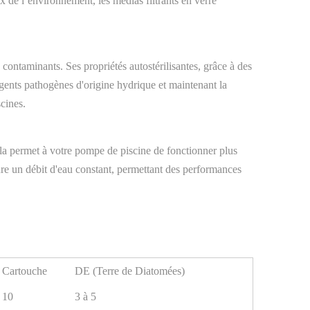
x de l’environnement, les médias filtrants en verre
s contaminants. Ses propriétés autostérilisantes, grâce à des
agents pathogènes d'origine hydrique et maintenant la
scines.
. Cela permet à votre pompe de piscine de fonctionner plus
sure un débit d'eau constant, permettant des performances
Cartouche
DE (Terre de Diatomées)
10
3 à 5