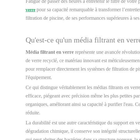
Fatigué de passer des heures à entretenir le filtre de votr
pour sa capacité remarquable à transformer l’entretien
verre
filtration de piscine, de ses performances supérieures à 
Qu'est-ce qu'un média filtrant en verr
Média filtrant en verre
représente une avancée révolutionna
de verre recyclé, ce matériau innovant est méticuleusement 
pour remplacer directement les systèmes de filtration de pis
l'équipement.
Ce qui distingue véritablement les médias filtrants en verre
efficace, piégeant avec précision même les plus petites part
organiques, améliorant ainsi sa capacité à purifier l'eau. 
réduite.
La durabilité est une autre caractéristique du support en ve
dégradation chimique, il conserve son intégrité structurel
qui peut abriter des bactéries dans sa structure poreuse, la