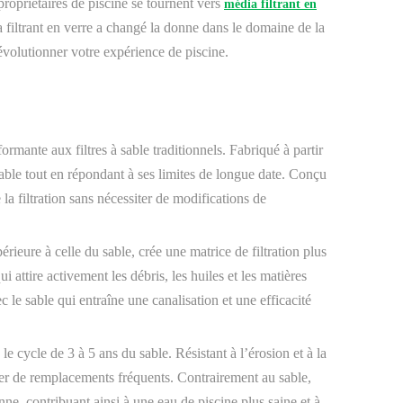
propriétaires de piscine se tournent vers
média filtrant en
a filtrant en verre a changé la donne dans le domaine de la
volutionner votre expérience de piscine.
ormante aux filtres à sable traditionnels. Fabriqué à partir
sable tout en répondant à ses limites de longue date. Conçu
 la filtration sans nécessiter de modifications de
rieure à celle du sable, crée une matrice de filtration plus
 attire activement les débris, les huiles et les matières
 le sable qui entraîne une canalisation et une efficacité
e cycle de 3 à 5 ans du sable. Résistant à l’érosion et à la
iter de remplacements fréquents. Contrairement au sable,
nne, contribuant ainsi à une eau de piscine plus saine et à