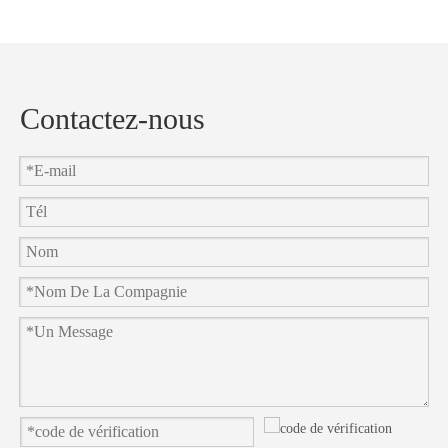
et
en
Contactez-nous