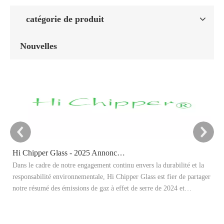
catégorie de produit
Nouvelles
Hi Chipper Glass - 2025 Annonce cible de réduction du carbone
Dans le cadre de notre engagement continu envers la durabilité et la
Ce
responsabilité environnementale, Hi Chipper Glass est fier de partager
re
notre résumé des émissions de gaz à effet de serre de 2024 et
Il
d'annoncer officiellement nos objectifs de réduction de carbone 2025.
ap
et
en