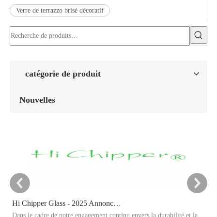
Verre de terrazzo brisé décoratif
catégorie de produit
Nouvelles
Hi Chipper Glass - 2025 Annonce cible de réduction du carbone
Dans le cadre de notre engagement continu envers la durabilité et la
Ce