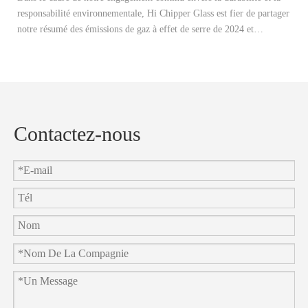
responsabilité environnementale, Hi Chipper Glass est fier de partager
re
notre résumé des émissions de gaz à effet de serre de 2024 et
Il
d'annoncer officiellement nos objectifs de réduction de carbone 2025.
ap
et
en
Contactez-nous