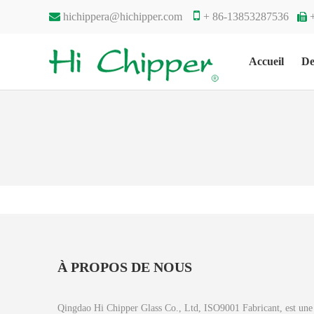


hichippera@hichipper.com
+ 86-13853287536

Accueil
De
À PROPOS DE NOUS
Qingdao Hi Chipper Glass Co., Ltd, ISO9001 Fabricant, est une