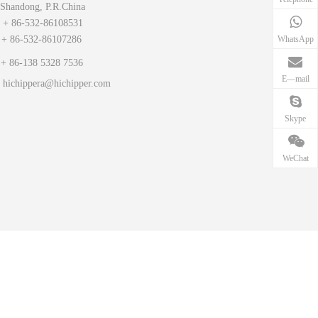
Shandong, P.R.China

+ 86-532-86108531
WhatsApp
 86-532-86107286

+ 86-138 5328 7536
E—mail
hichippera@hichipper.com
Skype
WeChat