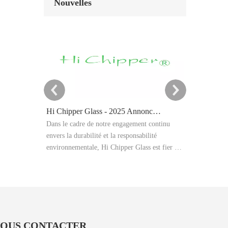
Nouvelles
Hi Chipper Glass - 2025 Annonce cible de réduction du carbone
Dans le cadre de notre engagement continu
Cet article ex
envers la durabilité et la responsabilité
de la poudre 
environnementale, Hi Chipper Glass est fier de
le sablage abr
partager notre résumé des émissions de gaz à
explique les e
effet de serre de 2024 et d'annoncer
applications a
officiellement nos objectifs de réduction de
traitement, l
carbone 2025.
les exigences 
cohérents dan
production ind
OUS CONTACTER