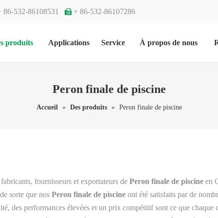
+ 86-532-86108531
+ 86-532-86107286

s produits
Applications
Service
À propos de nous
R
Peron finale de piscine
Accueil
»
Des produits
»
Peron finale de piscine
 fabricants, fournisseurs et exportateurs de
Peron finale de piscine
en C
, de sorte que nos
Peron finale de piscine
ont été satisfaits par de nomb
ité, des performances élevées et un prix compétitif sont ce que chaque c