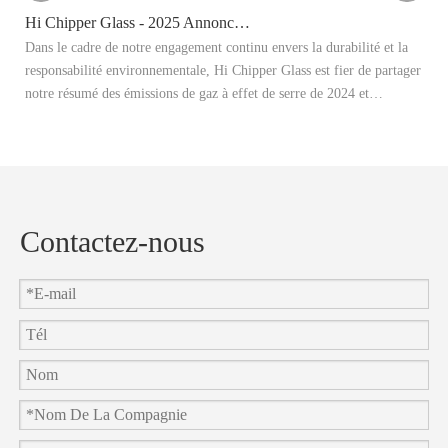
Hi Chipper Glass - 2025 Annonce cible de réduction du carbone
Dans le cadre de notre engagement continu envers la durabilité et la
Ce
responsabilité environnementale, Hi Chipper Glass est fier de partager
re
notre résumé des émissions de gaz à effet de serre de 2024 et
Il
d'annoncer officiellement nos objectifs de réduction de carbone 2025.
ap
et
en
Contactez-nous